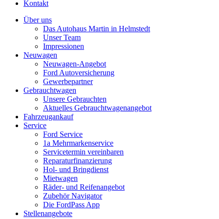
Kontakt
Über uns
Das Autohaus Martin in Helmstedt
Unser Team
Impressionen
Neuwagen
Neuwagen-Angebot
Ford Autoversicherung
Gewerbepartner
Gebrauchtwagen
Unsere Gebrauchten
Aktuelles Gebrauchtwagenangebot
Fahrzeugankauf
Service
Ford Service
1a Mehrmarkenservice
Servicetermin vereinbaren
Reparaturfinanzierung
Hol- und Bringdienst
Mietwagen
Räder- und Reifenangebot
Zubehör Navigator
Die FordPass App
Stellenangebote