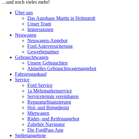
...und noch vieles mehr!
Über uns
Das Autohaus Martin in Helmstedt
Unser Team
Impressionen
Neuwagen
Neuwagen-Angebot
Ford Autoversicherung
Gewerbepartner
Gebrauchtwagen
Unsere Gebrauchten
Aktuelles Gebrauchtwagenangebot
Fahrzeugankauf
Service
Ford Service
1a Mehrmarkenservice
Servicetermin vereinbaren
Reparaturfinanzierung
Hol- und Bringdienst
Mietwagen
Räder- und Reifenangebot
Zubehör Navigator
Die FordPass App
Stellenangebote