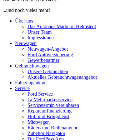
...und noch vieles mehr!
Über uns
Das Autohaus Martin in Helmstedt
Unser Team
Impressionen
Neuwagen
Neuwagen-Angebot
Ford Autoversicherung
Gewerbepartner
Gebrauchtwagen
Unsere Gebrauchten
Aktuelles Gebrauchtwagenangebot
Fahrzeugankauf
Service
Ford Service
1a Mehrmarkenservice
Servicetermin vereinbaren
Reparaturfinanzierung
Hol- und Bringdienst
Mietwagen
Räder- und Reifenangebot
Zubehör Navigator
Die FordPass App