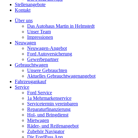
Stellenangebote
Kontakt
Über uns
Das Autohaus Martin in Helmstedt
Unser Team
Impressionen
Neuwagen
Neuwagen-Angebot
Ford Autoversicherung
Gewerbepartner
Gebrauchtwagen
Unsere Gebrauchten
Aktuelles Gebrauchtwagenangebot
Fahrzeugankauf
Service
Ford Service
1a Mehrmarkenservice
Servicetermin vereinbaren
Reparaturfinanzierung
Hol- und Bringdienst
Mietwagen
Räder- und Reifenangebot
Zubehör Navigator
Die FordPass App