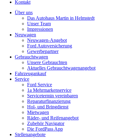
Kontakt
Über uns
Das Autohaus Martin in Helmstedt
Unser Team
Impressionen
Neuwagen
Neuwagen-Angebot
Ford Autoversicherung
Gewerbepartner
Gebrauchtwagen
Unsere Gebrauchten
Aktuelles Gebrauchtwagenangebot
Fahrzeugankauf
Service
Ford Service
1a Mehrmarkenservice
Servicetermin vereinbaren
Reparaturfinanzierung
Hol- und Bringdienst
Mietwagen
Räder- und Reifenangebot
Zubehör Navigator
Die FordPass App
Stellenangebote