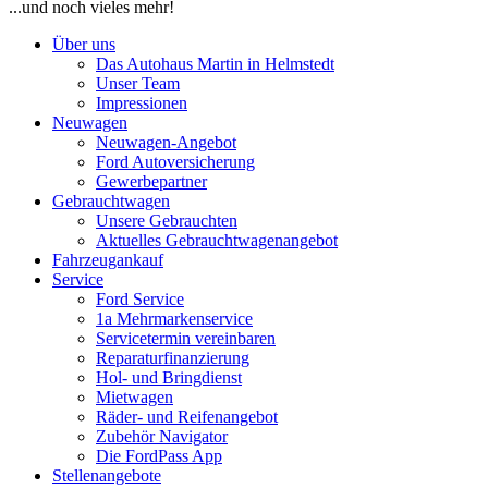
...und noch vieles mehr!
Über uns
Das Autohaus Martin in Helmstedt
Unser Team
Impressionen
Neuwagen
Neuwagen-Angebot
Ford Autoversicherung
Gewerbepartner
Gebrauchtwagen
Unsere Gebrauchten
Aktuelles Gebrauchtwagenangebot
Fahrzeugankauf
Service
Ford Service
1a Mehrmarkenservice
Servicetermin vereinbaren
Reparaturfinanzierung
Hol- und Bringdienst
Mietwagen
Räder- und Reifenangebot
Zubehör Navigator
Die FordPass App
Stellenangebote