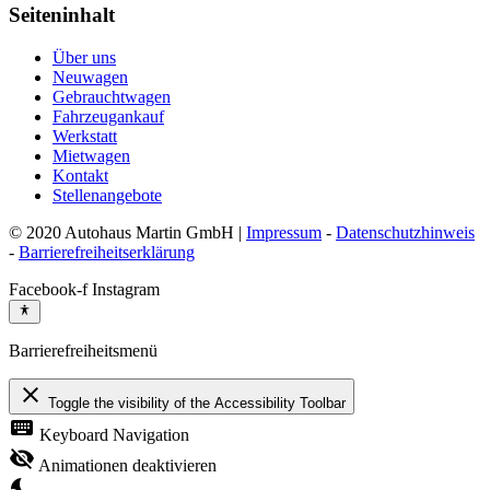
Seiteninhalt
Über uns
Neuwagen
Gebrauchtwagen
Fahrzeugankauf
Werkstatt
Mietwagen
Kontakt
Stellenangebote
© 2020 Autohaus Martin GmbH |
Impressum
-
Datenschutzhinweis
-
Barrierefreiheitserklärung
Facebook-f
Instagram
Barrierefreiheitsmenü
close
Toggle the visibility of the Accessibility Toolbar
keyboard
Keyboard Navigation
visibility_off
Animationen deaktivieren
nights_stay