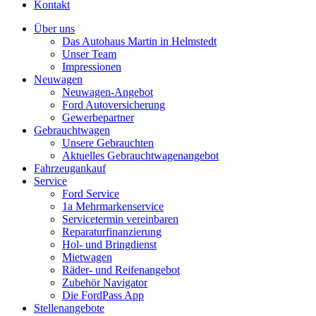
Kontakt
Über uns
Das Autohaus Martin in Helmstedt
Unser Team
Impressionen
Neuwagen
Neuwagen-Angebot
Ford Autoversicherung
Gewerbepartner
Gebrauchtwagen
Unsere Gebrauchten
Aktuelles Gebrauchtwagenangebot
Fahrzeugankauf
Service
Ford Service
1a Mehrmarkenservice
Servicetermin vereinbaren
Reparaturfinanzierung
Hol- und Bringdienst
Mietwagen
Räder- und Reifenangebot
Zubehör Navigator
Die FordPass App
Stellenangebote