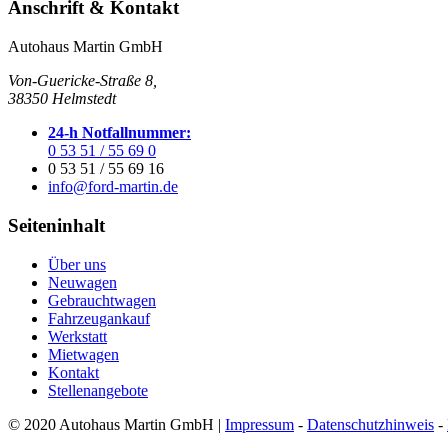
Anschrift & Kontakt
Autohaus Martin GmbH
Von-Guericke-Straße 8,
38350 Helmstedt
24-h Notfallnummer:
0 53 51 / 55 69 0
0 53 51 / 55 69 16
info@ford-martin.de
Seiteninhalt
Über uns
Neuwagen
Gebrauchtwagen
Fahrzeugankauf
Werkstatt
Mietwagen
Kontakt
Stellenangebote
© 2020 Autohaus Martin GmbH |
Impressum
-
Datenschutzhinweis
-