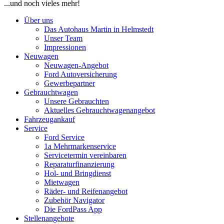
...und noch vieles mehr!
Über uns
Das Autohaus Martin in Helmstedt
Unser Team
Impressionen
Neuwagen
Neuwagen-Angebot
Ford Autoversicherung
Gewerbepartner
Gebrauchtwagen
Unsere Gebrauchten
Aktuelles Gebrauchtwagenangebot
Fahrzeugankauf
Service
Ford Service
1a Mehrmarkenservice
Servicetermin vereinbaren
Reparaturfinanzierung
Hol- und Bringdienst
Mietwagen
Räder- und Reifenangebot
Zubehör Navigator
Die FordPass App
Stellenangebote