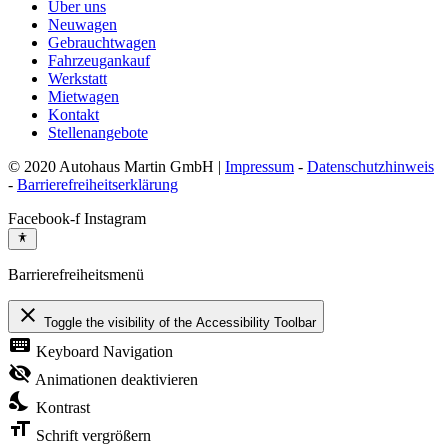
Über uns
Neuwagen
Gebrauchtwagen
Fahrzeugankauf
Werkstatt
Mietwagen
Kontakt
Stellenangebote
© 2020 Autohaus Martin GmbH |
Impressum
-
Datenschutzhinweis
-
Barrierefreiheitserklärung
Facebook-f
Instagram
Barrierefreiheitsmenü
close
Toggle the visibility of the Accessibility Toolbar
keyboard
Keyboard Navigation
visibility_off
Animationen deaktivieren
nights_stay
Kontrast
format_size
Schrift vergrößern