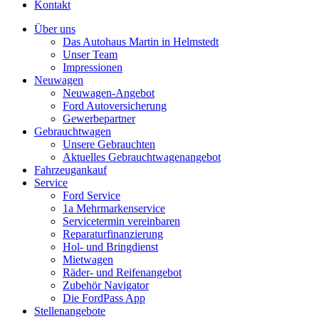
Kontakt
Über uns
Das Autohaus Martin in Helmstedt
Unser Team
Impressionen
Neuwagen
Neuwagen-Angebot
Ford Autoversicherung
Gewerbepartner
Gebrauchtwagen
Unsere Gebrauchten
Aktuelles Gebrauchtwagenangebot
Fahrzeugankauf
Service
Ford Service
1a Mehrmarkenservice
Servicetermin vereinbaren
Reparaturfinanzierung
Hol- und Bringdienst
Mietwagen
Räder- und Reifenangebot
Zubehör Navigator
Die FordPass App
Stellenangebote