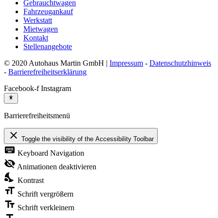
Gebrauchtwagen
Fahrzeugankauf
Werkstatt
Mietwagen
Kontakt
Stellenangebote
© 2020 Autohaus Martin GmbH |
Impressum
-
Datenschutzhinweis
-
Barrierefreiheitserklärung
Facebook-f
Instagram
Barrierefreiheitsmenü
close
Toggle the visibility of the Accessibility Toolbar
keyboard
Keyboard Navigation
visibility_off
Animationen deaktivieren
nights_stay
Kontrast
format_size
Schrift vergrößern
text_fields
Schrift verkleinern
title