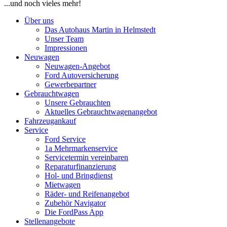
...und noch vieles mehr!
Über uns
Das Autohaus Martin in Helmstedt
Unser Team
Impressionen
Neuwagen
Neuwagen-Angebot
Ford Autoversicherung
Gewerbepartner
Gebrauchtwagen
Unsere Gebrauchten
Aktuelles Gebrauchtwagenangebot
Fahrzeugankauf
Service
Ford Service
1a Mehrmarkenservice
Servicetermin vereinbaren
Reparaturfinanzierung
Hol- und Bringdienst
Mietwagen
Räder- und Reifenangebot
Zubehör Navigator
Die FordPass App
Stellenangebote