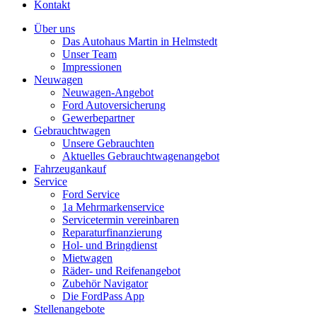
Kontakt
Über uns
Das Autohaus Martin in Helmstedt
Unser Team
Impressionen
Neuwagen
Neuwagen-Angebot
Ford Autoversicherung
Gewerbepartner
Gebrauchtwagen
Unsere Gebrauchten
Aktuelles Gebrauchtwagenangebot
Fahrzeugankauf
Service
Ford Service
1a Mehrmarkenservice
Servicetermin vereinbaren
Reparaturfinanzierung
Hol- und Bringdienst
Mietwagen
Räder- und Reifenangebot
Zubehör Navigator
Die FordPass App
Stellenangebote