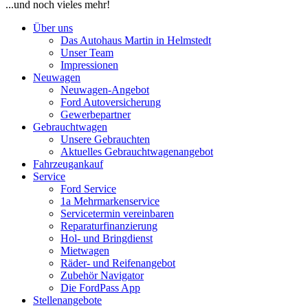
...und noch vieles mehr!
Über uns
Das Autohaus Martin in Helmstedt
Unser Team
Impressionen
Neuwagen
Neuwagen-Angebot
Ford Autoversicherung
Gewerbepartner
Gebrauchtwagen
Unsere Gebrauchten
Aktuelles Gebrauchtwagenangebot
Fahrzeugankauf
Service
Ford Service
1a Mehrmarkenservice
Servicetermin vereinbaren
Reparaturfinanzierung
Hol- und Bringdienst
Mietwagen
Räder- und Reifenangebot
Zubehör Navigator
Die FordPass App
Stellenangebote