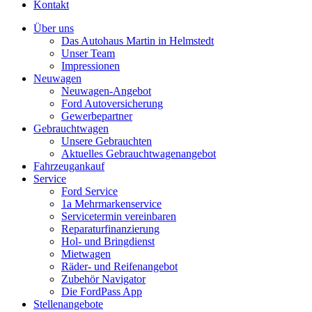
Kontakt
Über uns
Das Autohaus Martin in Helmstedt
Unser Team
Impressionen
Neuwagen
Neuwagen-Angebot
Ford Autoversicherung
Gewerbepartner
Gebrauchtwagen
Unsere Gebrauchten
Aktuelles Gebrauchtwagenangebot
Fahrzeugankauf
Service
Ford Service
1a Mehrmarkenservice
Servicetermin vereinbaren
Reparaturfinanzierung
Hol- und Bringdienst
Mietwagen
Räder- und Reifenangebot
Zubehör Navigator
Die FordPass App
Stellenangebote