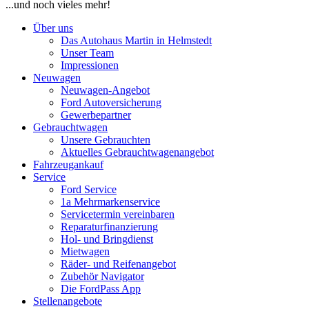
...und noch vieles mehr!
Über uns
Das Autohaus Martin in Helmstedt
Unser Team
Impressionen
Neuwagen
Neuwagen-Angebot
Ford Autoversicherung
Gewerbepartner
Gebrauchtwagen
Unsere Gebrauchten
Aktuelles Gebrauchtwagenangebot
Fahrzeugankauf
Service
Ford Service
1a Mehrmarkenservice
Servicetermin vereinbaren
Reparaturfinanzierung
Hol- und Bringdienst
Mietwagen
Räder- und Reifenangebot
Zubehör Navigator
Die FordPass App
Stellenangebote