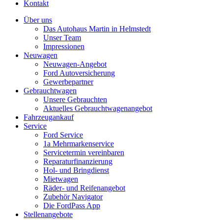
Kontakt
Über uns
Das Autohaus Martin in Helmstedt
Unser Team
Impressionen
Neuwagen
Neuwagen-Angebot
Ford Autoversicherung
Gewerbepartner
Gebrauchtwagen
Unsere Gebrauchten
Aktuelles Gebrauchtwagenangebot
Fahrzeugankauf
Service
Ford Service
1a Mehrmarkenservice
Servicetermin vereinbaren
Reparaturfinanzierung
Hol- und Bringdienst
Mietwagen
Räder- und Reifenangebot
Zubehör Navigator
Die FordPass App
Stellenangebote